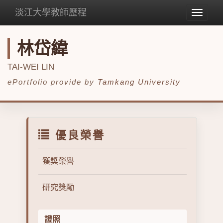
淡江大學教師歷程
Toggle
navigat
林岱緯
TAI-WEI LIN
ePortfolio provide by
Tamkang University
優良榮譽
獲獎榮譽
研究獎勵
證照