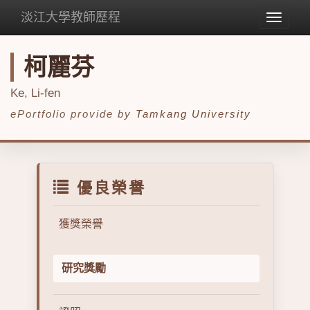
淡江大學教師歷程
Toggle
navigat
柯麗芬
Ke, Li-fen
ePortfolio provide by
Tamkang University
優良榮譽
獲獎榮譽
研究獎勵