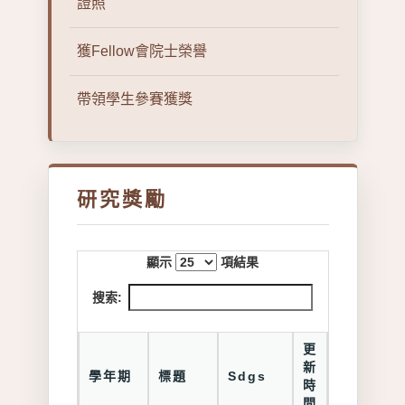
證照
獲Fellow會院士榮譽
帶領學生參賽獲獎
研究獎勵
顯示
項結果
搜索:
更
新
學年期
標題
Sdgs
時
間