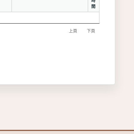
時
間
上頁
下頁