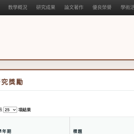
教學概況
研究成果
論文著作
優良榮譽
學術
研究獎勵
示
項結果
學年期
標題