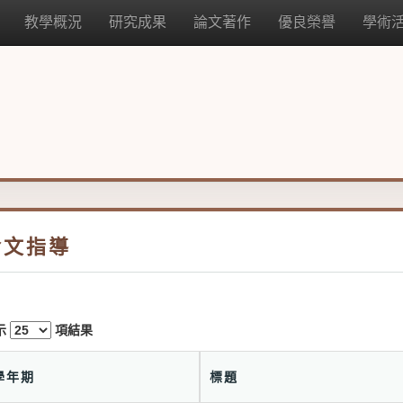
教學概況
研究成果
論文著作
優良榮譽
學術
論文指導
示
項結果
學年期
標題