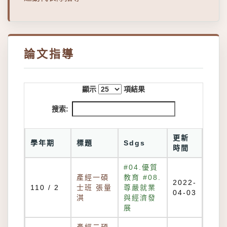
論文指導
顯示
項結果
搜索:
更新
學年期
標題
Sdgs
時間
#04.優質
產經一碩
教育 #08.
2022-
110 / 2
士班 張量
尊嚴就業
04-03
淇
與經濟發
展