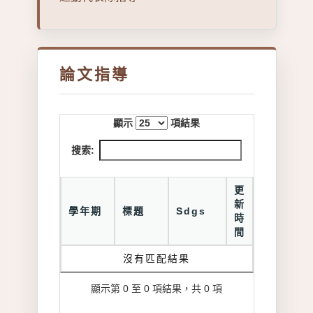
論文指導
顯示
項結果
搜索:
更
新
學年期
標題
Sdgs
時
間
沒有匹配結果
顯示第 0 至 0 項結果，共 0 項