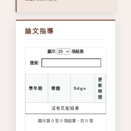
論文指導
顯示
項結果
搜索:
更
新
學年期
標題
Sdgs
時
間
沒有匹配結果
顯示第 0 至 0 項結果，共 0 項