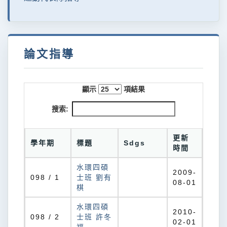
論文指導
顯示
項結果
搜索:
更新
學年期
標題
Sdgs
時間
水環四碩
2009-
098 / 1
士班 劉有
08-01
棋
水環四碩
2010-
098 / 2
士班 許冬
02-01