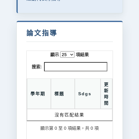
論文指導
顯示
項結果
搜索:
更
新
學年期
標題
Sdgs
時
間
沒有匹配結果
顯示第 0 至 0 項結果，共 0 項