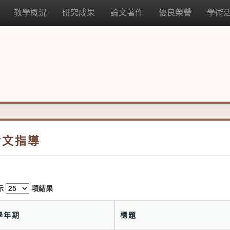
教學概況
研究成果
論文著作
優良榮譽
學術
論文指導
示
項結果
學年期
標題