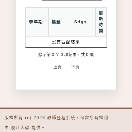
更
新
學年期
標題
Sdgs
時
間
沒有匹配結果
顯示第 0 至 0 項結果，共 0 項
上頁
下頁
版權所有 (c) 2026
教師歷程系統
，保留所有權利。
由
淡江大學
提供。