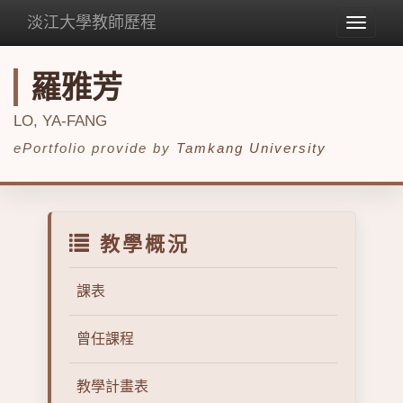
淡江大學教師歷程
Toggle
navigat
羅雅芳
LO, YA-FANG
ePortfolio provide by
Tamkang University
教學概況
課表
曾任課程
教學計畫表