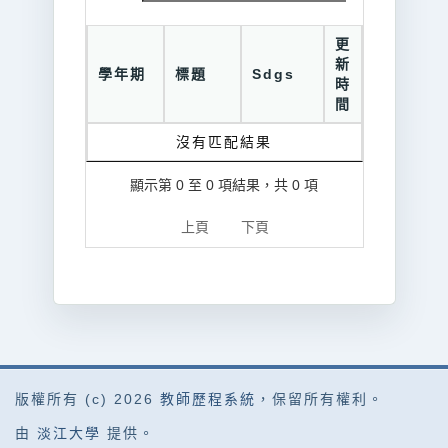
更
新
學年期
標題
Sdgs
時
間
沒有匹配結果
顯示第 0 至 0 項結果，共 0 項
上頁
下頁
版權所有 (c) 2026
教師歷程系統
，保留所有權利。
由
淡江大學
提供。