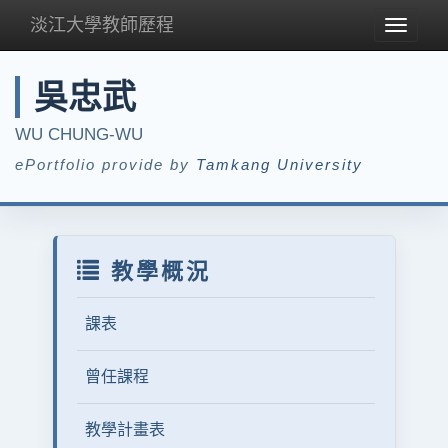
淡江大學教師歷程
Toggle
navigat
吳忠武
WU CHUNG-WU
ePortfolio provide by
Tamkang University
教學概況
課表
曾任課程
教學計畫表