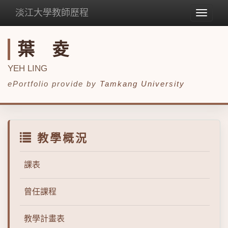
淡江大學教師歷程
Toggle
navigat
葉 夌
YEH LING
ePortfolio provide by
Tamkang University
教學概況
課表
曾任課程
教學計畫表