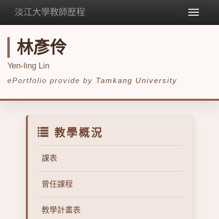
淡江大學教師歷程
Toggle
navigat
林彥伶
Yen-ling Lin
ePortfolio provide by
Tamkang University
教學概況
課表
曾任課程
教學計畫表