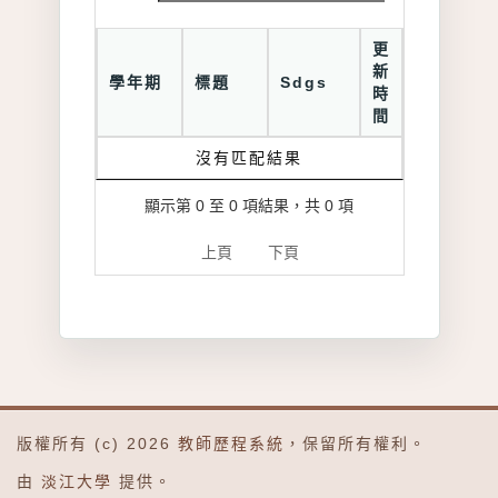
更
新
學年期
標題
Sdgs
時
間
沒有匹配結果
顯示第 0 至 0 項結果，共 0 項
上頁
下頁
版權所有 (c) 2026
教師歷程系統
，保留所有權利。
由
淡江大學
提供。