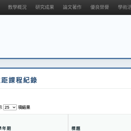
教學概況
研究成果
論文著作
優良榮譽
學術
遠距課程紀錄
示
項結果
學年期
標題