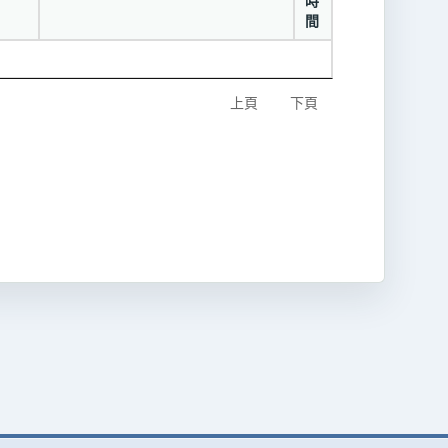
時
間
上頁
下頁