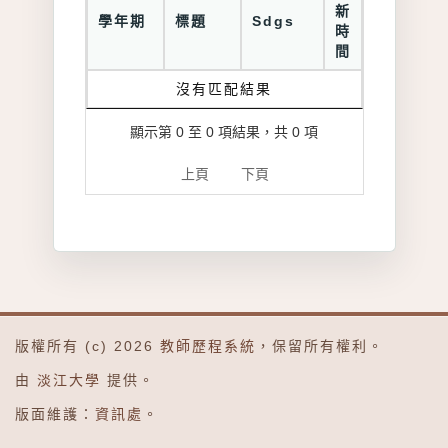
新
學年期
標題
Sdgs
時
間
沒有匹配結果
顯示第 0 至 0 項結果，共 0 項
上頁
下頁
版權所有 (c) 2026
教師歷程系統
，保留所有權利。
由
淡江大學
提供。
版面維護：
資訊處
。