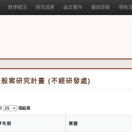
教學概況
研究成果
論文著作
優良榮譽
學術
一般案研究計畫 (不經研發處)
示
項結果
學年期
標題