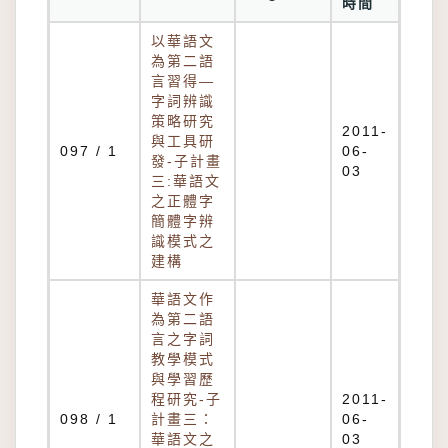
時間
以華語文
為第二語
言習得—
字詞辨識
策略研究
2011-
與工具研
097 / 1
06-
發-子計畫
03
三:華語文
之正體字
簡體字辨
識模式之
建構
華語文作
為第二語
言之字詞
教學模式
與學習歷
程研究-子
2011-
098 / 1
計畫三：
06-
華語文之
03