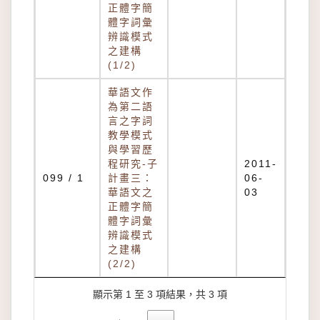
正體字簡
體字詞彙
辨識模式
之建構
(1/2)
華語文作
為第二語
言之字詞
教學模式
與學習歷
程研究-子
2011-
099 / 1
計畫三：
06-
華語文之
03
正體字簡
體字詞彙
辨識模式
之建構
(2/2)
顯示第 1 至 3 項結果，共 3 項