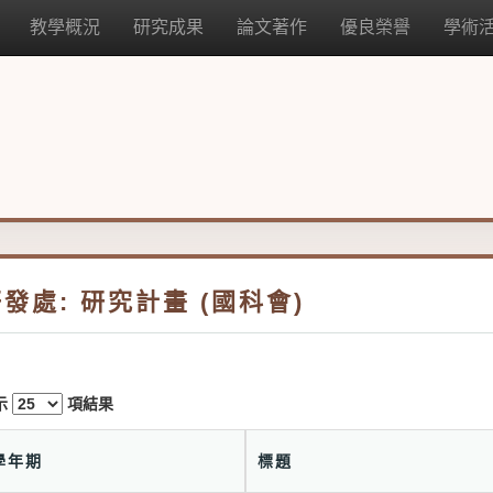
教學概況
研究成果
論文著作
優良榮譽
學術
發處: 研究計畫 (國科會)
示
項結果
學年期
標題