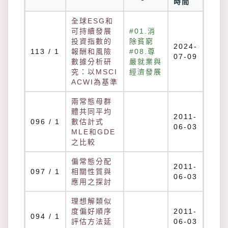
時間
全球ESG和
可持續發展
#01.消
投資指數的
除貧窮
2024-
113 / 1
報酬和風險
#08.尊
07-09
數據分析研
嚴就業與
究：以MSCI
經濟發展
ACWI為基準
兩常態母群
體共同平均
2011-
096 / 1
數估計式
06-03
MLE和GDE
之比較
偏常態分配
2011-
097 / 1
相關性質與
06-03
應用之探討
理想解類似
度偏好順序
2011-
094 / 1
評估方法延
06-03