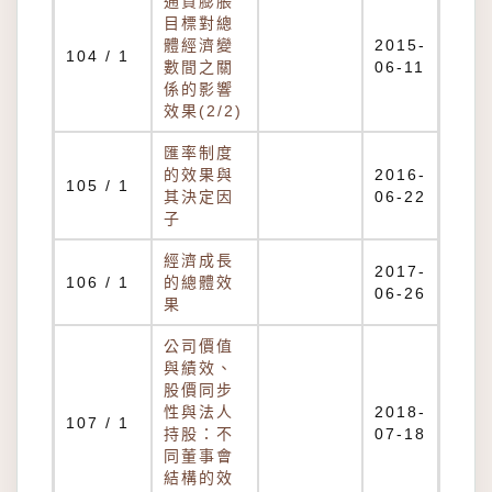
通貨膨脹
目標對總
體經濟變
2015-
104 / 1
數間之關
06-11
係的影響
效果(2/2)
匯率制度
的效果與
2016-
105 / 1
其決定因
06-22
子
經濟成長
2017-
106 / 1
的總體效
06-26
果
公司價值
與績效、
股價同步
性與法人
2018-
107 / 1
持股：不
07-18
同董事會
結構的效