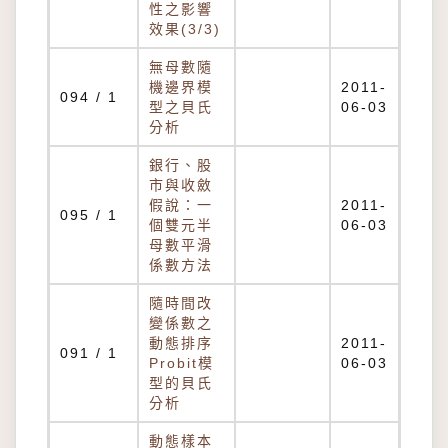
性之影響
效果(3/3)
無母數隨
機邊界模
2011-
094 / 1
型之貝氏
06-03
分析
銀行、股
市與收斂
假說：一
2011-
095 / 1
個雙元半
06-03
母數平滑
係數方法
隨時間改
變係數之
動態排序
2011-
091 / 1
Probit模
06-03
型的貝氏
分析
動態樣本