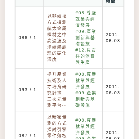
時間
#08.尊嚴
以非破壞
就業與經
方式檢測
濟發展
航太金屬
#09.產業
棒材之中
2011-
086 / 1
創新與基
高週波及
06-03
礎設施
滲碳熱處
#12.負責
理的硬化
任的消費
深度
與生產
提升產業
#08.尊嚴
技術及人
就業與經
才培育研
濟發展
2011-
093 / 1
究計畫－
#09.產業
06-03
三次元量
創新與基
測平台--
礎設施
以精密量
#08.尊嚴
測的方式
就業與經
探討引擎
濟發展
2011-
087 / 1
零件薄板
#09.產業
06-03