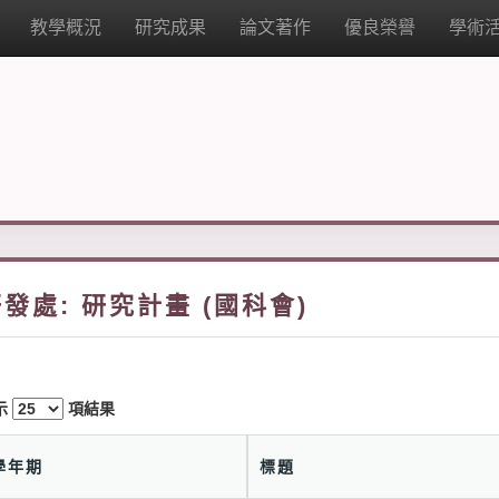
教學概況
研究成果
論文著作
優良榮譽
學術
發處: 研究計畫 (國科會)
示
項結果
學年期
標題