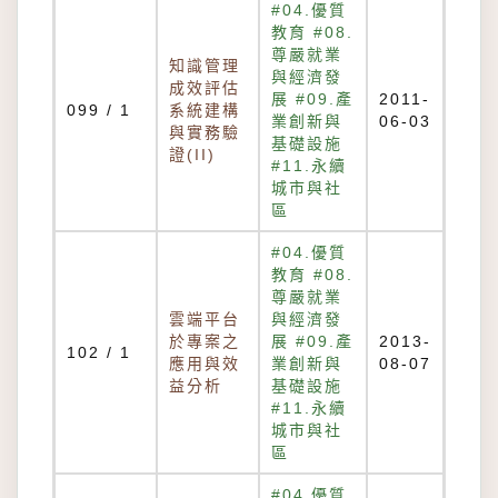
#04.優質
教育 #08.
尊嚴就業
知識管理
與經濟發
成效評估
展 #09.產
2011-
099 / 1
系統建構
業創新與
06-03
與實務驗
基礎設施
證(II)
#11.永續
城市與社
區
#04.優質
教育 #08.
尊嚴就業
雲端平台
與經濟發
於專案之
展 #09.產
2013-
102 / 1
應用與效
業創新與
08-07
益分析
基礎設施
#11.永續
城市與社
區
#04.優質