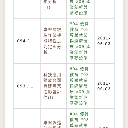
素分析
展 #09.產
(II)
業創新與
基礎設施
#04.優質
專案關鍵
教育 #08.
性作業機
尊嚴就業
2011-
094 / 1
能特性之
與經濟發
06-03
判定與分
展 #09.產
析
業創新與
基礎設施
#04.優質
科技應用
教育 #08.
對於台灣
尊嚴就業
2011-
093 / 1
營建專案
與經濟發
06-03
之影響評
展 #09.產
估(I)
業創新與
基礎設施
#04.優質
教育 #08.
專案製造
尊嚴就業