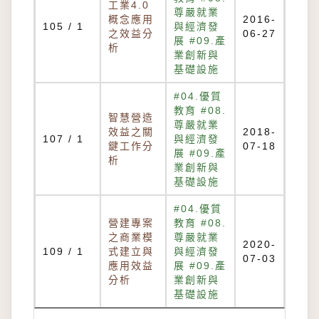
工業4.0
尊嚴就業
概念應用
2016-
105 / 1
與經濟發
之效益分
06-27
展 #09.產
析
業創新與
基礎設施
#04.優質
教育 #08.
智慧營造
尊嚴就業
效益之關
2018-
107 / 1
與經濟發
鍵工作分
07-18
展 #09.產
析
業創新與
基礎設施
#04.優質
營建專案
教育 #08.
之商業模
尊嚴就業
2020-
109 / 1
式建立與
與經濟發
07-03
應用效益
展 #09.產
分析
業創新與
基礎設施