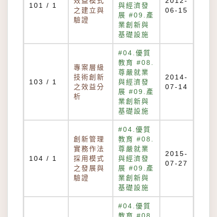
效益模式
2012-
101 / 1
與經濟發
之建立與
06-15
展 #09.產
驗證
業創新與
基礎設施
#04.優質
教育 #08.
專案層級
尊嚴就業
技術創新
2014-
103 / 1
與經濟發
之效益分
07-14
展 #09.產
析
業創新與
基礎設施
#04.優質
創新管理
教育 #08.
實務作法
尊嚴就業
2015-
104 / 1
採用模式
與經濟發
07-27
之發展與
展 #09.產
驗證
業創新與
基礎設施
#04.優質
教育 #08.