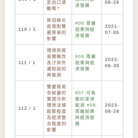
定出口波
06-26
濟發展
動嗎?
新冠肺炎
#08.尊嚴
疫情對雙
2021-
110 / 1
就業與經
邊貿易的
07-05
濟發展
影響
環境與貿
易關聯性
#08.尊嚴
2022-
111 / 1
及汙染外
就業與經
06-30
漏假說的
濟發展
再檢測
雙邊貿易
含碳量的
#07.可負
實證分析:
擔的潔淨
環保法規
能源 #08.
2023-
112 / 1
鬆緊程度
尊嚴就業
08-28
及經濟整
與經濟發
合程度的
展
影響