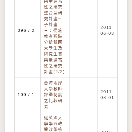
與量適當
性之研究
整合型研
究計畫─
子計畫
2011-
096 / 2
三：從施
06-03
教者觀點
分析我國
大學生及
研究生質
與量適當
性之研究
計畫(2/2)
台海兩岸
大學教師
2011-
100 / 1
評鑑制度
08-01
之比較研
究
從英國大
學學費政
策改革檢