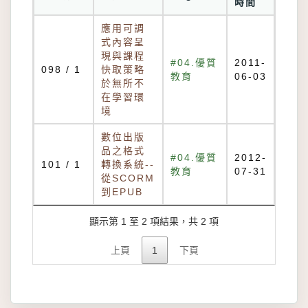
時間
應用可調
式內容呈
現與課程
#04.優質
2011-
098 / 1
快取策略
教育
06-03
於無所不
在學習環
境
數位出版
品之格式
#04.優質
2012-
101 / 1
轉換系統--
教育
07-31
從SCORM
到EPUB
顯示第 1 至 2 項結果，共 2 項
上頁
1
下頁