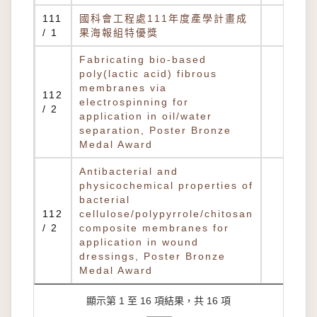
111
國科會工程處111年度產學計畫成
/ 1
果海報組特優獎
Fabricating bio-based
poly(lactic acid) fibrous
membranes via
112
electrospinning for
/ 2
application in oil/water
separation, Poster Bronze
Medal Award
Antibacterial and
physicochemical properties of
bacterial
112
cellulose/polypyrrole/chitosan
/ 2
composite membranes for
application in wound
dressings, Poster Bronze
Medal Award
顯示第 1 至 16 項結果，共 16 項