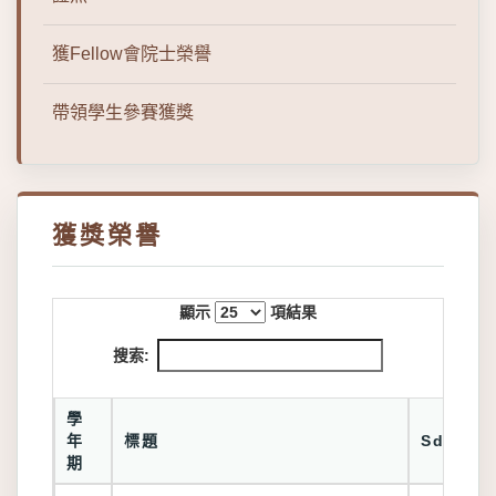
獲Fellow會院士榮譽
帶領學生參賽獲獎
獲獎榮譽
顯示
項結果
搜索:
學
年
標題
Sdgs
期