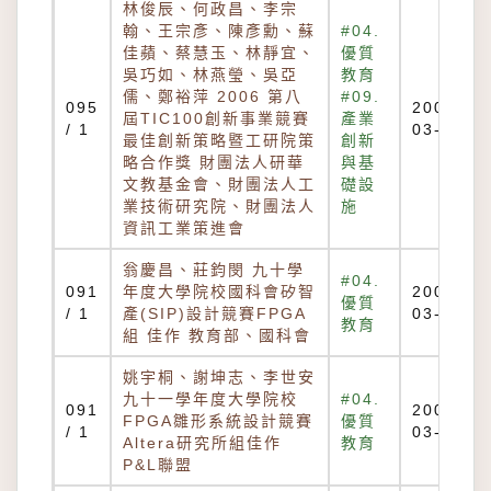
林俊辰、何政昌、李宗
翰、王宗彥、陳彥勳、蘇
#04.
佳蘋、蔡慧玉、林靜宜、
優質
吳巧如、林燕瑩、吳亞
教育
儒、鄭裕萍 2006 第八
#09.
095
2007-
屆TIC100創新事業競賽
產業
/ 1
03-22
最佳創新策略暨工研院策
創新
略合作獎 財團法人研華
與基
文教基金會、財團法人工
礎設
業技術研究院、財團法人
施
資訊工業策進會
翁慶昌、莊鈞閔 九十學
#04.
091
年度大學院校國科會矽智
2007-
優質
/ 1
產(SIP)設計競賽FPGA
03-22
教育
組 佳作 教育部、國科會
姚宇桐、謝坤志、李世安
九十一學年度大學院校
#04.
091
2007-
FPGA雛形系統設計競賽
優質
/ 1
03-22
Altera研究所組佳作
教育
P&L聯盟