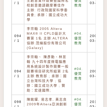
生創意實作競賽暨國際名
優質
/ 1
03-22
校創意邀請觀摩賽佳作
教育
主辦: 行政院國家科學委
員會; 承辦：國立成功大
學
李宗翰 2005 Altera
MAX® II CPLD設計大
#04.
094
2007-
賽第 1名 主辦:ALTERA
優質
/ 1
03-22
協辦:茂綸股份有限公司
教育
(Galaxy)
李宗翰、 陳彥勳、林昱
翰 九十四年度微電腦應
用系統設計製作競賽一般
#04.
094
競賽項目研究所組第 2名
2007-
優質
/ 1
主辦:教育部 ; 承辦：國
03-22
教育
立台灣科技大學 ; 協
辦：國立成功大學 ; 贊
助：宏達國際;
陳銘燿, 易志孝, 黃志良
#04.
098
2010-
2009年Altera亞洲創新
優質
/ 1
03-02