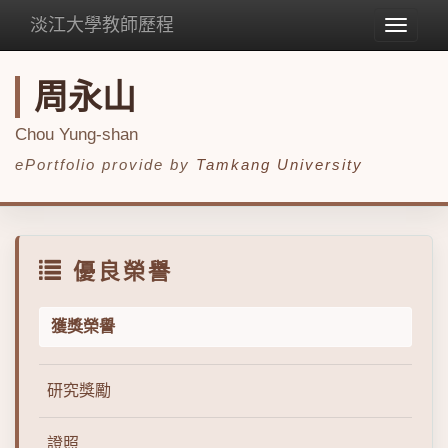
淡江大學教師歷程
Toggle
navigat
周永山
Chou Yung-shan
ePortfolio provide by
Tamkang University
優良榮譽
獲獎榮譽
研究獎勵
證照