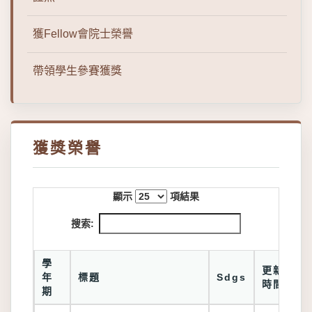
獲Fellow會院士榮譽
帶領學生參賽獲獎
獲獎榮譽
顯示
項結果
搜索:
學
更新
年
標題
Sdgs
時間
期