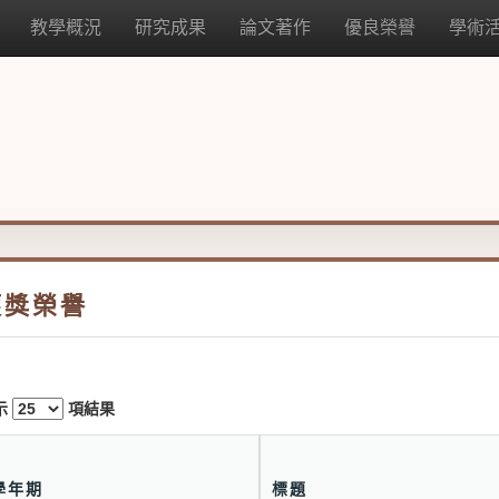
教學概況
研究成果
論文著作
優良榮譽
學術
獲獎榮譽
示
項結果
學年期
標題