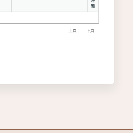
時
間
上頁
下頁