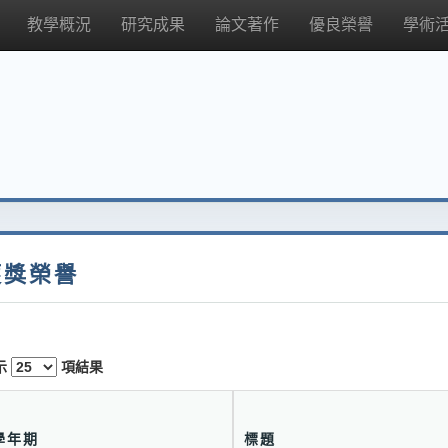
教學概況
研究成果
論文著作
優良榮譽
學術
獲獎榮譽
示
項結果
學年期
標題