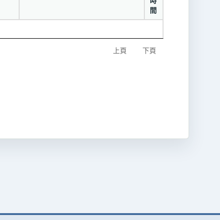
時
間
上頁
下頁