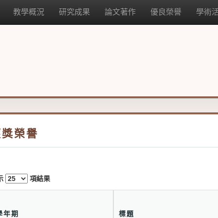
教學概況
研究成果
論文著作
優良榮譽
學術
獲獎榮譽
示
項結果
學年期
標題