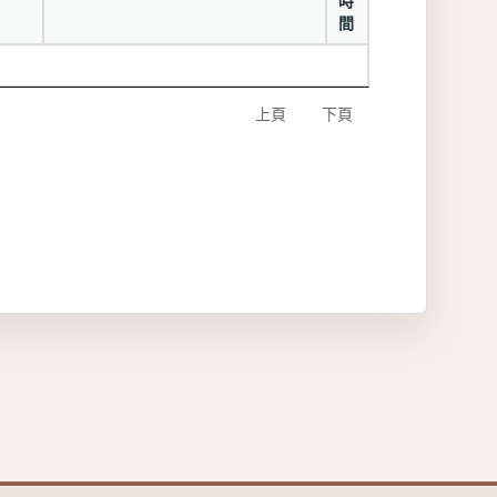
時
間
上頁
下頁