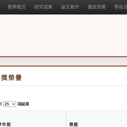
教學概況
研究成果
論文著作
優良榮譽
學術
獲獎榮譽
示
項結果
學年期
標題