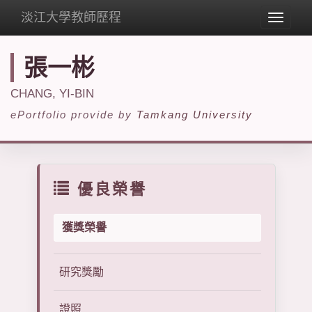
淡江大學教師歷程
Toggle
navigat
張一彬
CHANG, YI-BIN
ePortfolio provide by
Tamkang University
優良榮譽
獲獎榮譽
研究獎勵
證照