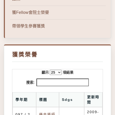
獲Fellow會院士榮譽
帶領學生參賽獲獎
獲獎榮譽
顯示
項結果
搜索:
更新時
學年期
標題
Sdgs
間
2009-
097 / 2
優良導師