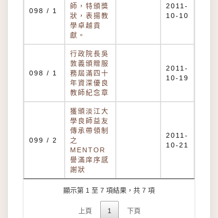
師，特頒獎
2011-
098 / 1
狀，表揚教
10-10
學卓越貢
獻。
行政院長吳
敦義頒贈服
2011-
098 / 1
務屆滿四十
10-19
年資深優良
教師紀念章
獲頒淡江大
學良師益友
傳承帶領制
2011-
099 / 2
之
10-21
MENTOR
譽滿庠序感
謝狀
顯示第 1 至 7 項結果，共 7 項
上頁
1
下頁