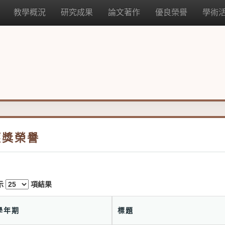
教學概況
研究成果
論文著作
優良榮譽
學術
獲獎榮譽
示
項結果
學年期
標題