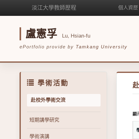
淡江大學教師歷程
個人資歷
盧憲孚
Lu, Hsian-fu
ePortfolio provide by
Tamkang University
學術活動
赴校外學術交流
顯
短期講學研究
學術演講