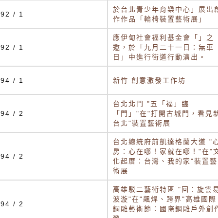
於台北青少年育樂中心」展出
92 / 1
作作品「輪椅裝置藝術展」
應伊甸社會福利基金會「」之
92 / 1
邀，於「九月二十一日：無車
日」中進行街道行動演出。
94 / 1
新竹 創意激發工作坊
台北北門 "五「福」臨
94 / 2
「門」"在"打開古城門，看見
台北"裝置藝術展
台北總統府前凱達格蘭大道 "
房：心在哪！家就在哪！"在"
94 / 2
化起厝：台灣、我的家"裝置藝
術展
高雄駁二藝術特區 "回：旋雲
波漩"在"飆焊、跨界"高雄國際
94 / 2
鋼雕藝術節：國際鋼雕戶外創