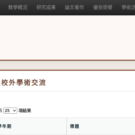
教學概況
研究成果
論文著作
優良榮譽
學術
赴校外學術交流
示
項結果
學年期
標題