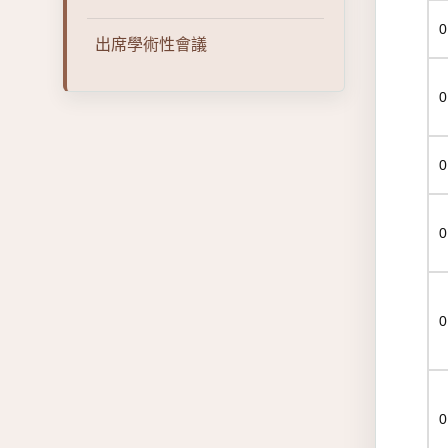
0
出席學術性會議
0
0
0
0
0