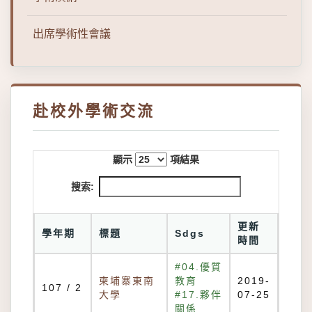
出席學術性會議
赴校外學術交流
顯示
項結果
搜索:
更新
學年期
標題
Sdgs
時間
#04.優質
柬埔寨東南
教育
2019-
107 / 2
大學
#17.夥伴
07-25
關係