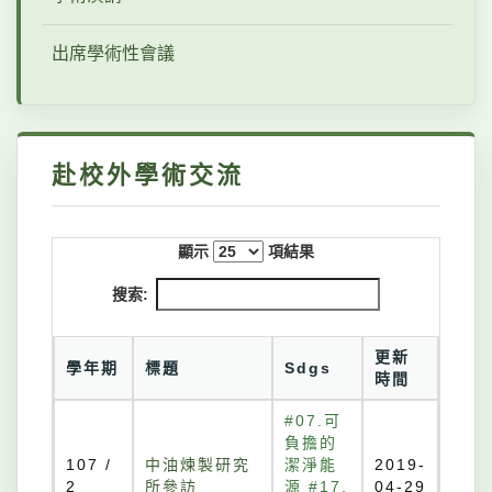
出席學術性會議
赴校外學術交流
顯示
項結果
搜索:
更新
學年期
標題
Sdgs
時間
#07.可
負擔的
107 /
中油煉製研究
潔淨能
2019-
2
所參訪
源 #17.
04-29