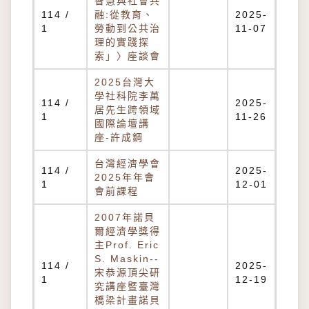
智慧與社會共
114 /
融:從教育、
2025-
1
勞動到公共治
11-07
理的實踐探
索」〉座談會
2025台灣大
學社科院李萬
114 /
2025-
居先生跨領域
1
11-26
國際論壇講
座-許成鋼
台灣經濟學會
114 /
2025-
2025年年會
1
12-01
會前課程
2007年諾貝
爾經濟學獎得
主Prof. Eric
S. Maskin--
114 /
2025-
宋恭源頂尖研
1
12-19
究講座暨臺灣
橋梁計畫諾貝