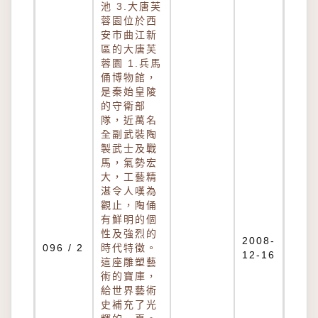
池 3.大唐芙
蓉園位於西
安市曲江新
區的大唐芙
蓉園 1.兵馬
俑博物館，
是秦始皇陵
的守衛部
隊，近萬名
全副武裝陶
製武士及戰
馬，氣勢宏
大，工藝精
湛令人嘆為
觀止，陶俑
有鮮明的個
性及強烈的
2008-
096 / 2
時代特徵。
12-16
這座雕塑藝
術的寶庫，
給世界藝術
史補充了光