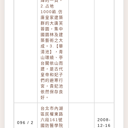
輝的一頁。
2.占地
1000畝.仿
唐皇家建築
群的大唐芙
蓉園，集中
國園林及建
築藝術之大
成。3.【華
清池】，青
山環繞、亭
台閣依山而
建，是古代
皇帝和妃子
們的避寒行
宮，貴妃池
依然保存良
好。
台北市內湖
區民權東路
六段161號
2008-
096 / 2
國防醫學院
12-16