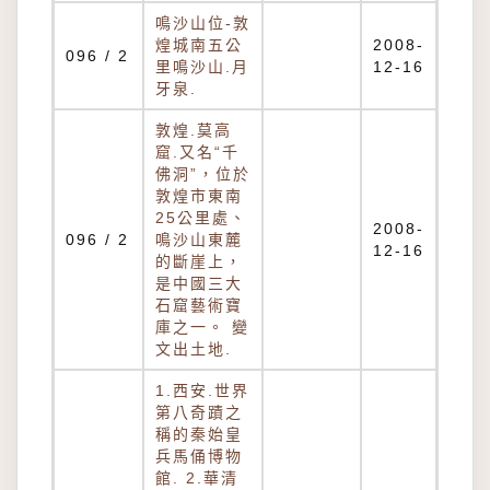
鳴沙山位-敦
煌城南五公
2008-
096 / 2
里鳴沙山.月
12-16
牙泉.
敦煌.莫高
窟.又名“千
佛洞”，位於
敦煌市東南
25公里處、
2008-
096 / 2
鳴沙山東麓
12-16
的斷崖上，
是中國三大
石窟藝術寶
庫之一。 變
文出土地.
1.西安.世界
第八奇蹟之
稱的秦始皇
兵馬俑博物
館. 2.華清