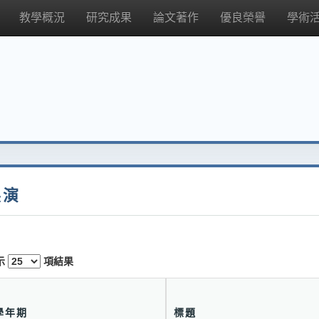
教學概況
研究成果
論文著作
優良榮譽
學術
展演
示
項結果
學年期
標題