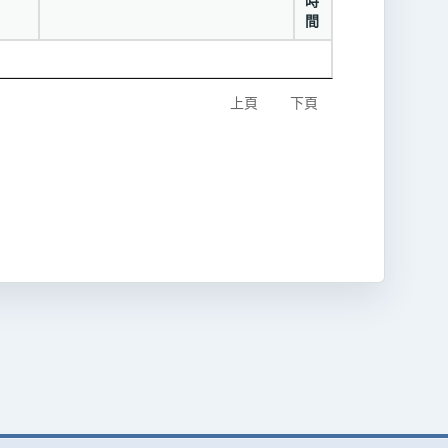
時
間
上頁
下頁