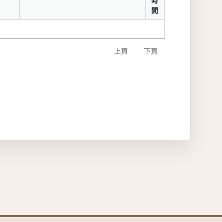
時
間
上頁
下頁