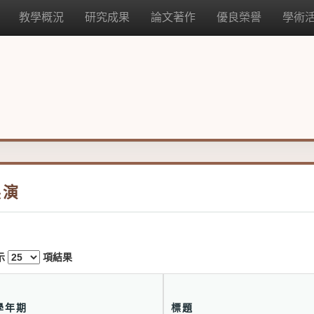
教學概況
研究成果
論文著作
優良榮譽
學術
展演
示
項結果
學年期
標題