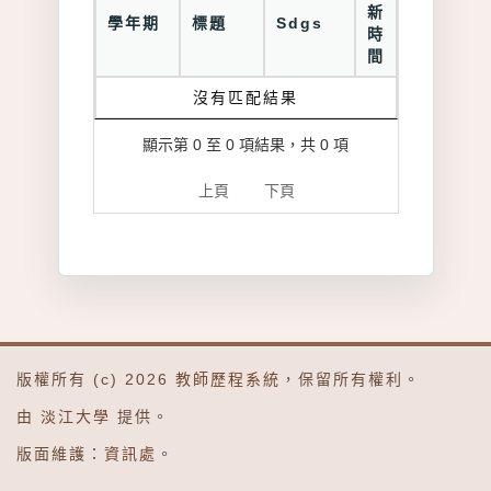
新
學年期
標題
Sdgs
時
間
沒有匹配結果
顯示第 0 至 0 項結果，共 0 項
上頁
下頁
版權所有 (c) 2026
教師歷程系統
，保留所有權利。
由
淡江大學
提供。
版面維護：
資訊處
。