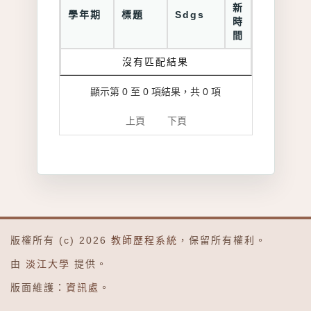
新
學年期
標題
Sdgs
時
間
沒有匹配結果
顯示第 0 至 0 項結果，共 0 項
上頁
下頁
版權所有 (c) 2026
教師歷程系統
，保留所有權利。
由
淡江大學
提供。
版面維護：
資訊處
。