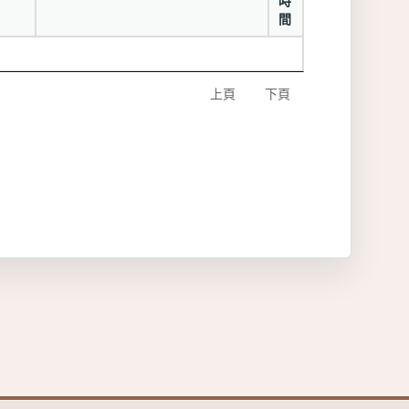
時
間
上頁
下頁