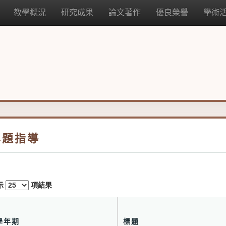
教學概況
研究成果
論文著作
優良榮譽
學術
專題指導
示
項結果
學年期
標題