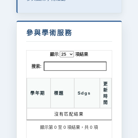
參與學術服務
顯示
項結果
搜索:
更
新
學年期
標題
Sdgs
時
間
沒有匹配結果
顯示第 0 至 0 項結果，共 0 項