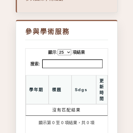
參與學術服務
顯示
項結果
搜索:
更
新
學年期
標題
Sdgs
時
間
沒有匹配結果
顯示第 0 至 0 項結果，共 0 項