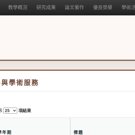
教學概況
研究成果
論文著作
優良榮譽
學術
參與學術服務
示
項結果
學年期
標題