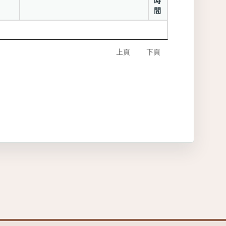
時
間
上頁
下頁